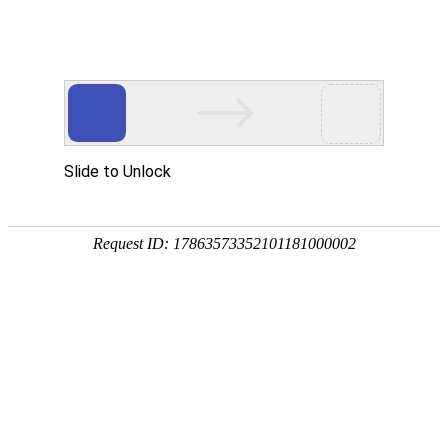
重庆陌上花科技有限公司
诚聘英才
诚聘
JOIN US
以下是重庆陌上花科技有限公司的招聘职位
招聘职位一： 云计算工程师
任职要求：
1、大专及以上学历；
2、英语四级及以上；
3、有行业工作经验者优先。
4、有良好的团队合作意识，具有独立学习及创新能力。